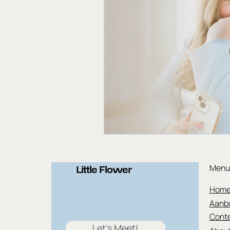
Menu
Little Flower
Hom
Aanb
Conte
Let's Meet!