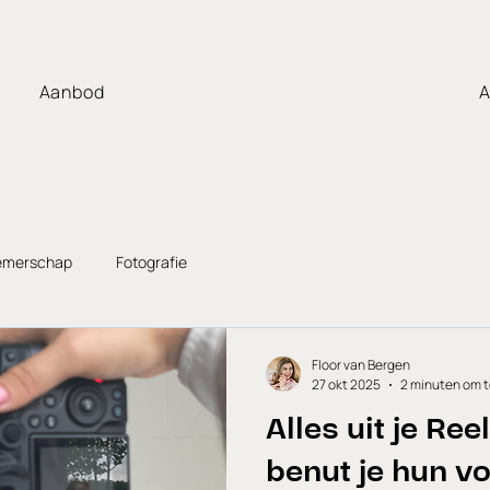
Aanbod
A
emerschap
Fotografie
Floor van Bergen
27 okt 2025
2 minuten om t
Alles uit je Ree
benut je hun vo