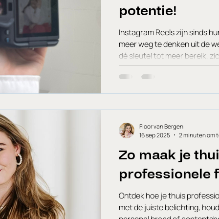
potentie!
Instagram Reels zijn sinds hu
meer weg te denken uit de wer
dé sleutel tot meer bereik, z
je volgers. Maar hoe haal je n
tool In deze blog ontdek je de
in de toekomst gaat werken én
kunt inzetten voor blijvende 
alleen foto’s? Reels zijn dé m
interactie op I
Floor van Bergen
16 sep 2025
2 minuten om t
Zo maak je thu
professionele f
Ontdek hoe je thuis professio
met de juiste belichting, houd
personal brand of contentsh