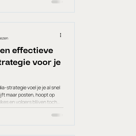
lezen
en effectieve
rategie voor je
-strategie voel je je al snel
lijft maar posten, hoopt op
kes en volgers blijven toch
o worries, ik help je! Een
fundering van jouw online
n je content, helpt je doelen
t je niet zomaar in het wilde