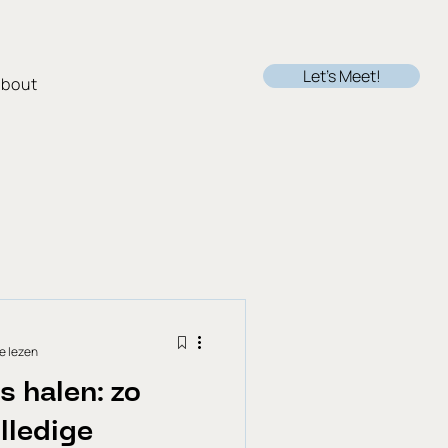
Let's Meet!
bout
e lezen
ls halen: zo
lledige