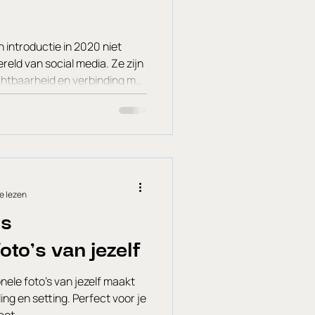
n introductie in 2020 niet
eld van social media. Ze zijn
ichtbaarheid en verbinding met
u écht alles uit deze krachtige
 voordelen van Reels , wat er
 hoe jij Reels strategisch
groei. 🚀 Waarom Reels en niet
anier om je bereik en
e lezen
is
oto’s van jezelf
nele foto’s van jezelf maakt
ing en setting. Perfect voor je
oot.