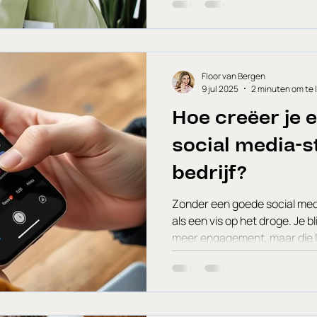
Floor van Bergen
9 jul 2025
2 minuten om te 
Hoe creëer je e
social media-st
bedrijf?
Zonder een goede social media
als een vis op het droge. Je b
meer engagement, maar die li
een beetje uit. Herkenbaar? N
social media-strategie is de 
succes. Het geeft richting aa
te bereiken en zorgt ervoor da