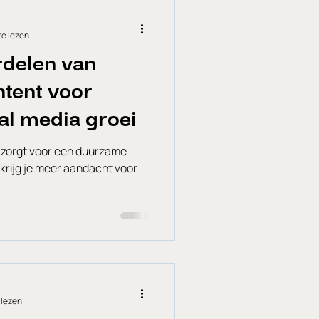
t aan? Hier komt een stap-
te lezen
rdelen van
tent voor
al media groei
zorgt voor een duurzame
 krijg je meer aandacht voor
 lezen