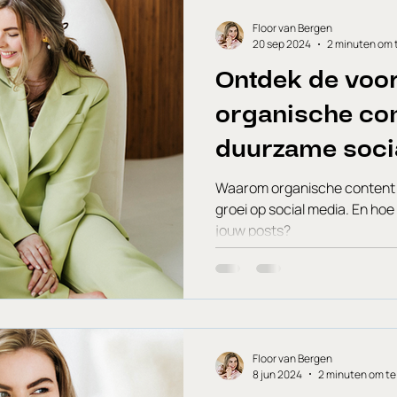
weg post. Dus, hoe pak je da
voor-stap gids, zodat j
Floor van Bergen
20 sep 2024
2 minuten om 
Ontdek de voo
organische con
duurzame soci
Waarom organische content 
groei op social media. En hoe
jouw posts?
Floor van Bergen
8 jun 2024
2 minuten om te