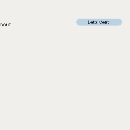
Let's Meet!
bout