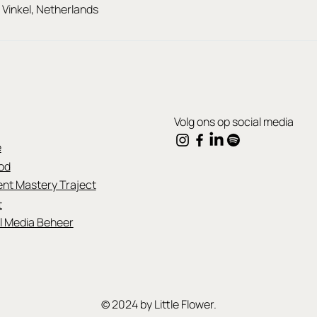
 Vinkel, Netherlands
Volg ons op social media
e
od
nt Mastery Traject
t
l Media Beheer
© 2024 by Little Flower.