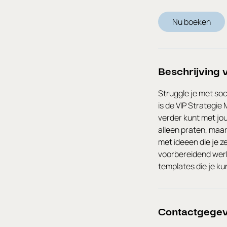
u
Nu boeken
r
Beschrijving 
Struggle je met so
is de VIP Strategie
verder kunt met jo
alleen praten, maa
met ideeen die je ze
voorbereidend werk
templates die je k
Contactgege