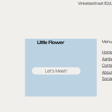
Vinkelsestraat 82d,
Menu
Little Flower
Hom
Aanb
Conte
Let's Meet!
Abou
Socia