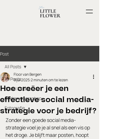
Post
All Posts
Floor van Bergen
All Posts
9 jul 2025
2 minuten om te lezen
Hoe creëer je een
Social Media
effectieve social media-
Ondernemerschap
Fotografie
strategie voor je bedrijf?
Zonder een goede social media-
strategie voel je je al snel als een vis op 
het droge. Je blijft maar posten, hoopt 